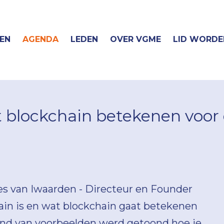
EN
AGENDA
LEDEN
OVER VGME
LID WORDE
t blockchain betekenen voor
es van Iwaarden - Directeur en Founder
ain is en wat blockchain gaat betekenen
and van voorbeelden werd getoond hoe je