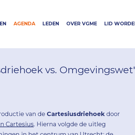
EN
AGENDA
LEDEN
OVER VGME
LID WORDE
usdriehoek vs. Omgevingswet
roductie van de
Cartesiusdriehoek
door
n Cartesius
. Hierna volgde de uitleg
ningen in het centrum van Utrecht; de