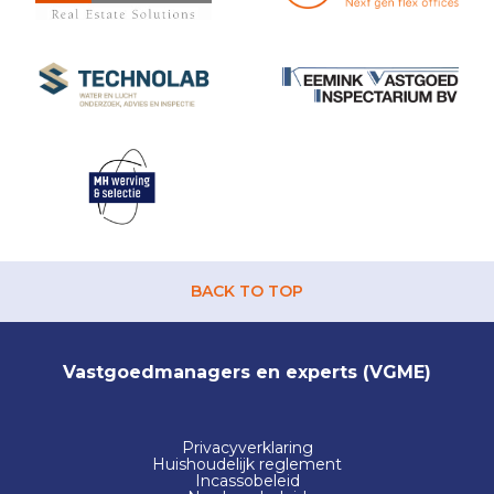
BACK TO TOP
Vastgoedmanagers en experts (VGME)
Privacyverklaring
Huishoudelijk reglement
Incassobeleid