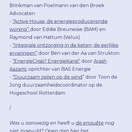
Brinkman van Poelmann van den Broek
Advocaten
-
“Active House, de energieproducerende
woning”
door Eddie Breunesse (BAM) en
Raymond van Hattum (Velux)
-
“Integrale ontzorging in de keten; de eerlijke
ervaringen”
door Ben van der Aa van Strukton
-
“EnergieCrisis? EnergieKans!”
door
Arash
Aazami
, oprichter van BAS Energie
-
“Duurzaam zeilen op de wind
” door Toon de
Jong duurzaamheidscoördinator op de
Hogeschool Rotterdam
/
Was u aanwezig en heeft u
de enquête
nog
niet ingevuld? Open dan hier het