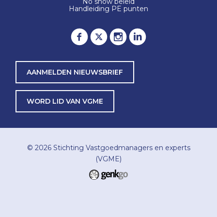
No show beleid
Handleiding PE punten
AANMELDEN NIEUWSBRIEF
WORD LID VAN VGME
© 2026
Stichting Vastgoedmanagers en experts
(VGME)