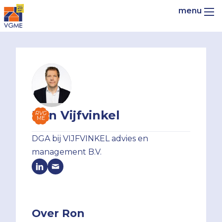
Ron Vijfvinkel
RVG
ME
DGA bij VIJFVINKEL advies en
management B.V.
Over Ron