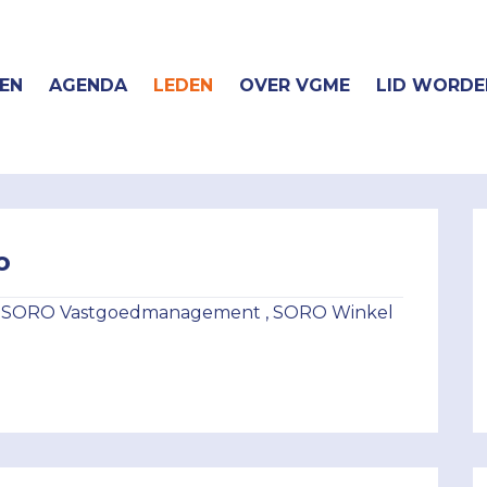
EN
AGENDA
LEDEN
OVER VGME
LID WORDE
o
bij SORO Vastgoedmanagement , SORO Winkel