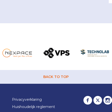
BACK TO TOP
Privacyverklaring
Huishoudelijk reglement