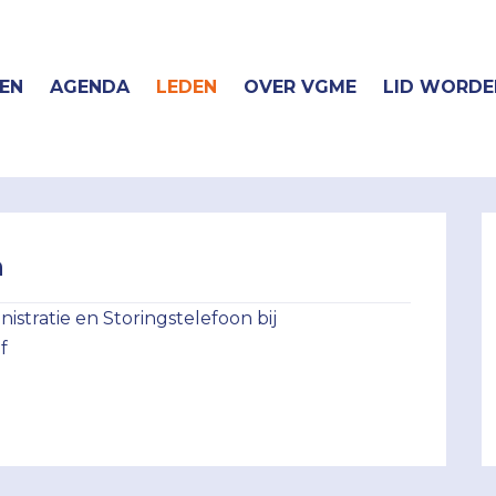
EN
AGENDA
LEDEN
OVER VGME
LID WORDE
n
istratie en Storingstelefoon bij
f