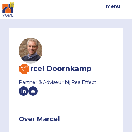
Marcel Doornkamp
RVG
ME
Partner & Adviseur bij RealEffect
Over Marcel