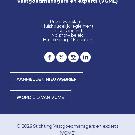
Vastgoedmanagers en experts (VGME)
Privacyverklaring
Huishoudelijk reglement
Incassobeleid
No show beleid
Handleiding PE punten
AANMELDEN NIEUWSBRIEF
WORD LID VAN VGME
© 2026
Stichting Vastgoedmanagers en experts
(VGME)