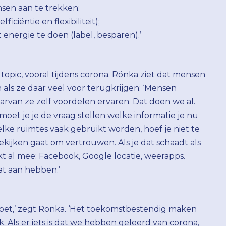
sen aan te trekken;
iciëntie en flexibiliteit);
energie te doen (label, besparen).’
t topic, vooral tijdens corona. Rönka ziet dat mensen
n als ze daar veel voor terugkrijgen: ‘Mensen
arvan ze zelf voordelen ervaren. Dat doen we al.
 moet je je de vraag stellen welke informatie je nu
elke ruimtes vaak gebruikt worden, hoef je niet te
ijken gaat om vertrouwen. Als je dat schaadt als
jkt al mee: Facebook, Google locatie, weerapps.
t aan hebben.’
doet,’ zegt Rönka. ‘Het toekomstbestendig maken
k. Als er iets is dat we hebben geleerd van corona,