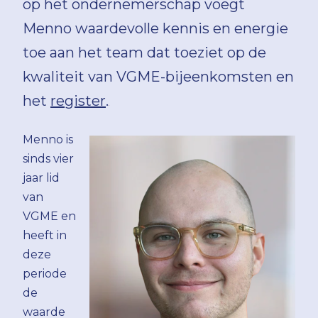
op het ondernemerschap voegt
Menno waardevolle kennis en energie
toe aan het team dat toeziet op de
kwaliteit van VGME-bijeenkomsten en
het
register
.
Menno is
sinds vier
jaar lid
van
VGME en
heeft in
deze
periode
de
waarde