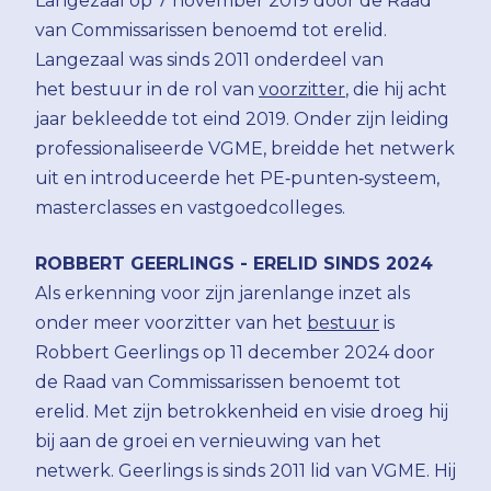
Langezaal op 7 november 2019 door de Raad
van Commissarissen benoemd tot erelid.
Langezaal was sinds 2011 onderdeel van
het bestuur in de rol van
voorzitter
, die hij acht
jaar bekleedde tot eind 2019. Onder zijn leiding
professionaliseerde VGME, breidde het netwerk
uit en introduceerde het PE‑punten‑systeem,
masterclasses en vastgoedcolleges.
ROBBERT GEERLINGS - ERELID SINDS 2024
Als erkenning voor zijn jarenlange inzet als
onder meer voorzitter van het
bestuur
is
Robbert Geerlings op 11 december 2024 door
de Raad van Commissarissen benoemt tot
erelid. Met zijn betrokkenheid en visie droeg hij
bij aan de groei en vernieuwing van het
netwerk. Geerlings is sinds 2011 lid van VGME. Hij