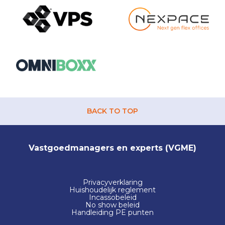
BACK TO TOP
Vastgoedmanagers en experts (VGME)
Privacyverklaring
Huishoudelijk reglement
Incassobeleid
No show beleid
Handleiding PE punten